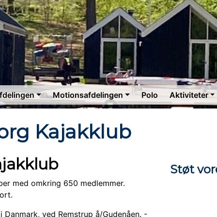
fdelingen
Motionsafdelingen
Polo
Aktiviteter
org Kajakklub
ajakklub
Støt vor
ubber med omkring 650 medlemmer.
ort.
d i Danmark, ved Remstrup å/Gudenåen. -