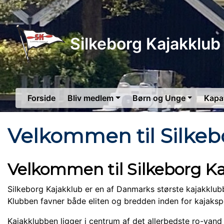
Silkeborg Kajakklub
Forside
Bliv medlem
Børn og Unge
Kapa
Velkommen til Silkeb
Velkommen til Silkeborg K
Silkeborg Kajakklub er en af Danmarks største kajakkl
Klubben favner både eliten og bredden inden for kajaksp
Kajakklubben ligger i centrum af det allerbedste ro-van