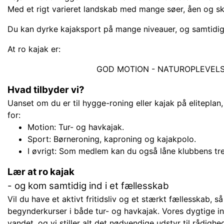
Med et rigt varieret landskab med mange søer, åen og sk
Du kan dyrke kajaksport på mange niveauer, og samtidig 
At ro kajak er:
GOD MOTION - NATUROPLEVELS
Hvad tilbyder vi?
Uanset om du er til hygge-roning eller kajak på eliteplan, 
for:
Motion:
Tur- og havkajak.
Sport:
Børneroning,
kaproning og kajakpolo.
I øvrigt:
Som medlem kan du også låne klubbens tre
Lær at ro kajak
- og kom samtidig ind i et fællesskab
Vil du have et aktivt fritidsliv og et stærkt fællesskab, så
begynderkurser i både tur- og havkajak. Vores dygtige in
vandet, og vi stiller alt det nødvendige udstyr til rådighe