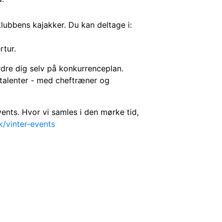
klubbens kajakker. Du kan deltage i:
tur.
rdre dig selv på konkurrenceplan.
aktalenter - med cheftræner og
ents. Hvor vi samles i den mørke tid,
k/vinter-events