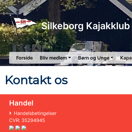
Silkeborg Kajakklub
Forside
Bliv medlem
Børn og Unge
Kapa
Kontakt os
Handel
Handelsbetingelser
CVR: 35294945